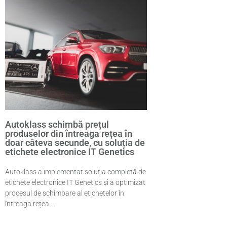
Autoklass schimbă prețul
produselor din întreaga rețea în
doar câteva secunde, cu soluția de
etichete electronice IT Genetics
Autoklass a implementat soluția completă de
etichete electronice IT Genetics și a optimizat
procesul de schimbare al etichetelor în
întreaga rețea…