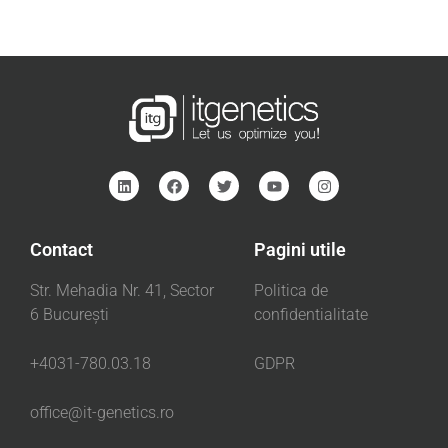
Contact
Pagini utile
Str. Mehadia Nr. 41, Sector
Politica de
6 București
confidentialitate
+4031-780.03.18
GDPR
office@it-genetics.ro