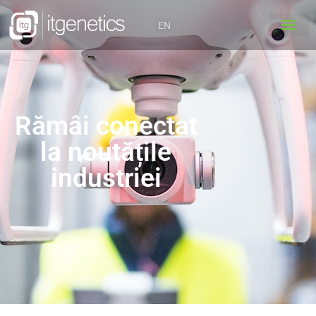
EN
Rămâi conectat
la noutățile
industriei