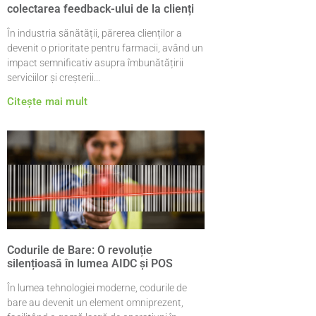
colectarea feedback-ului de la clienți
În industria sănătății, părerea clienților a
devenit o prioritate pentru farmacii, având un
impact semnificativ asupra îmbunătățirii
serviciilor și creșterii
Citește mai mult
Codurile de Bare: O revoluție
silențioasă în lumea AIDC și POS
În lumea tehnologiei moderne, codurile de
bare au devenit un element omniprezent,