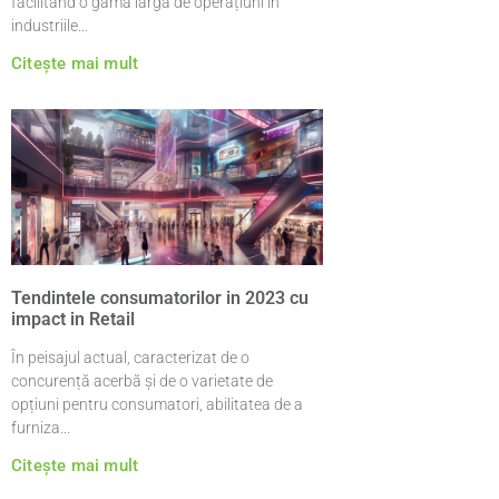
facilitând o gamă largă de operațiuni în
industriile
Citește mai mult
Tendintele consumatorilor in 2023 cu
impact in Retail
În peisajul actual, caracterizat de o
concurență acerbă și de o varietate de
opțiuni pentru consumatori, abilitatea de a
furniza
Citește mai mult