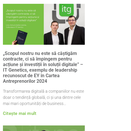
„Scopul nostru nu este să câștigăm
contracte, ci să împingem pentru
acțiune și investiții în soluții digitale” –
IT Genetics, exemplu de leadership
recunoscut de EY în Cartea
Antreprenorilor 2024
Transformarea digitală a companiilor nu este
doar o tendință globală, ci și una dintre cele
mai mari oportunități de business
Citește mai mult