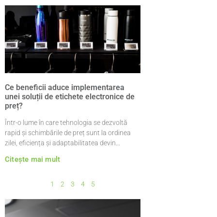
Ce beneficii aduce implementarea
unei soluții de etichete electronice de
preț?
Într-o lume în care tehnologia se dezvoltă
rapid și schimbările de preț sunt la ordinea
zilei, eficiența și adaptabilitatea devin
Citește mai mult
1
2
3
4
5