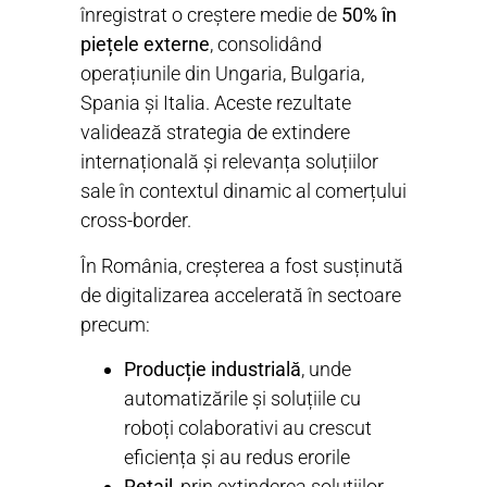
înregistrat o creștere medie de
50% în
piețele externe
, consolidând
operațiunile din Ungaria, Bulgaria,
Spania și Italia. Aceste rezultate
validează strategia de extindere
internațională și relevanța soluțiilor
sale în contextul dinamic al comerțului
cross-border.
În România, creșterea a fost susținută
de digitalizarea accelerată în sectoare
precum:
Producție industrială
, unde
automatizările și soluțiile cu
roboți colaborativi au crescut
eficiența și au redus erorile
Retail
, prin extinderea soluțiilor