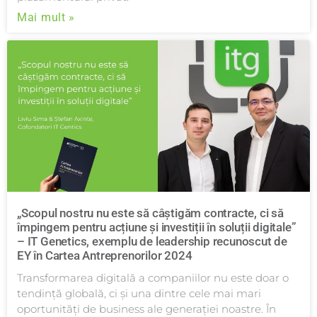
Mai mult »
„Scopul nostru nu este să câștigăm contracte, ci să
împingem pentru acțiune și investiții în soluții digitale”
– IT Genetics, exemplu de leadership recunoscut de
EY în Cartea Antreprenorilor 2024
Transformarea digitală a companiilor nu este doar o
tendință globală, ci și una dintre cele mai mari
oportunități de business ale generației noastre. În