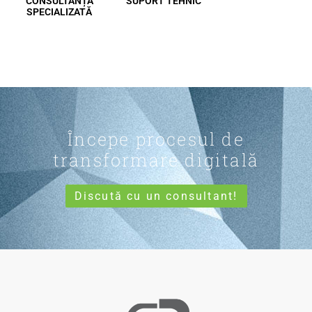
CONSULTANȚĂ
SUPORT TEHNIC
SPECIALIZATĂ
Începe procesul de
transformare digitală
Discută cu un consultant!