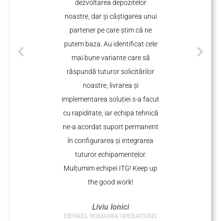
dezvoltarea depozitelor
le
noastre, dar și câștigarea unui
partener pe care știm că ne
ele
putem baza. Au identificat cele
a
mai bune variante care să
ne
rea
răspundă tuturor solicitărilor
ca
noastre, livrarea și
si
implementarea soluției s-a facut
se
cu rapiditate, iar echipa tehnică
iți
ne-a acordat suport permanent
în configurarea și integrarea
tuturor echipamentelor.
Mulțumim echipei ITG! Keep up
the good work!
Liviu Ionici
HENKEL ROMANIA OPERATIONS