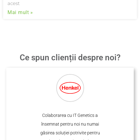
acest
Mai mult »
Ce spun clienții despre noi?
 cu
Colaborarea cu IT Genetics a
Tu
însemnat pentru noi nu numai
ct
găsirea soluției potrivite pentru