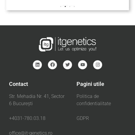
Contact
Pagini utile
Str. Mehadia Nr. 41, Sector
Politica de
6 București
confidentialitate
+4031-780.03.18
GDPR
office@it-genetics.ro