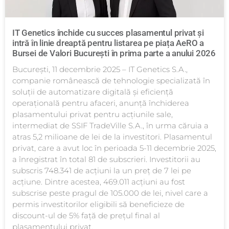
IT Genetics închide cu succes plasamentul privat și
intră în linie dreaptă pentru listarea pe piața AeRO a
Bursei de Valori București în prima parte a anului 2026
București, 11 decembrie 2025 – IT Genetics S.A.,
companie românească de tehnologie specializată în
soluții de automatizare digitală și eficiență
operațională pentru afaceri, anunță închiderea
plasamentului privat pentru acțiunile sale,
intermediat de SSIF TradeVille S.A., în urma căruia a
atras 5,2 milioane de lei de la investitori. Plasamentul
privat, care a avut loc în perioada 5-11 decembrie 2025,
a înregistrat în total 81 de subscrieri. Investitorii au
subscris 748.341 de acțiuni la un preț de 7 lei pe
acțiune. Dintre acestea, 469.011 acțiuni au fost
subscrise peste pragul de 105.000 de lei, nivel care a
permis investitorilor eligibili să beneficieze de
discount-ul de 5% față de prețul final al
plasamentului privat.