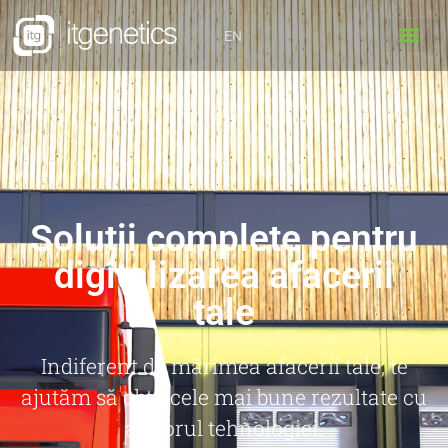
EN
Soluții complete pentru
digitalizarea afacerii
tale
Indiferent de mărimea afacerii tale, te
ajutăm să obții cele mai bune rezultate cu
ajutorul tehnologiei.