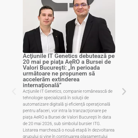
Acţiunile IT Genetics debutează pe
20 mai pe piaţa AeRO a Bursei de
Valori Bucureşti: „În perioada
următoare ne propunem să
accelerăm extinderea
internaţională”
Acţiunile IT Genetics, companie românească de
tehnologie specializată în soluţii de
automatizare digitală şi eficienţă operaţională
pentru afaceri, vor intra la tranzacţionare pe
piaţa AeRO a Bursei de Valori Bucureşti în data
de 20 mai 2026, sub simbolul bursier ITG.
Listarea marchează o nouă etapă în dezvoltarea
grupului şi vine în continuarea plasamentului