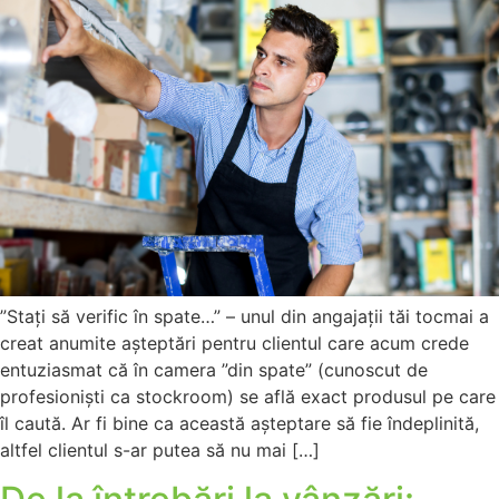
”Stați să verific în spate…” – unul din angajații tăi tocmai a
creat anumite așteptări pentru clientul care acum crede
entuziasmat că în camera ”din spate” (cunoscut de
profesioniști ca stockroom) se află exact produsul pe care
îl caută. Ar fi bine ca această așteptare să fie îndeplinită,
altfel clientul s-ar putea să nu mai […]