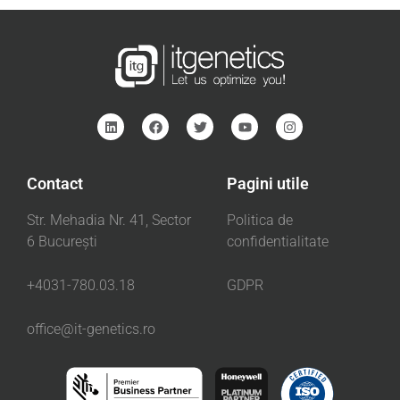
Contact
Pagini utile
Str. Mehadia Nr. 41, Sector
Politica de
6 București
confidentialitate
+4031-780.03.18
GDPR
office@it-genetics.ro