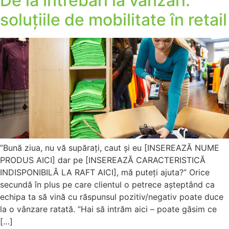
De la întrebări la vânzări:
soluțiile de mobilitate în retail
”Bună ziua, nu vă supărați, caut și eu [INSEREAZĂ NUME
PRODUS AICI] dar pe [INSEREAZĂ CARACTERISTICĂ
INDISPONIBILĂ LA RAFT AICI], mă puteți ajuta?” Orice
secundă în plus pe care clientul o petrece așteptând ca
echipa ta să vină cu răspunsul pozitiv/negativ poate duce
la o vânzare ratată. ”Hai să intrăm aici – poate găsim ce
[…]