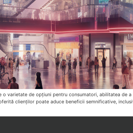
e o varietate de opțiuni pentru consumatori, abilitatea de a
oferită clienților poate aduce beneficii semnificative, inclus