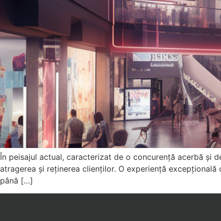
În peisajul actual, caracterizat de o concurență acerbă și d
atragerea și reținerea clienților. O experiență excepțională 
până […]