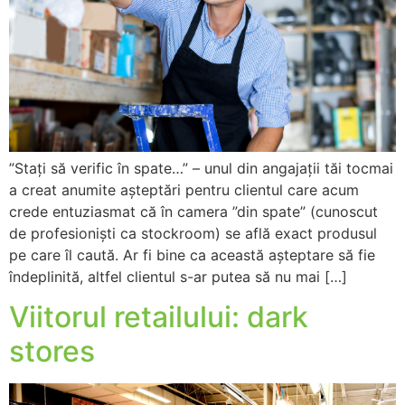
”Stați să verific în spate…” – unul din angajații tăi tocmai
a creat anumite așteptări pentru clientul care acum
crede entuziasmat că în camera ”din spate” (cunoscut
de profesioniști ca stockroom) se află exact produsul
pe care îl caută. Ar fi bine ca această așteptare să fie
îndeplinită, altfel clientul s-ar putea să nu mai […]
Viitorul retailului: dark
stores