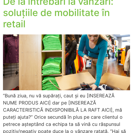
De la întrebări la vânzări:
soluțiile de mobilitate în
retail
”Bună ziua, nu vă supărați, caut și eu [INSEREAZĂ
NUME PRODUS AICI] dar pe [INSEREAZĂ
CARACTERISTICĂ INDISPONIBILĂ LA RAFT AICI], mă
puteți ajuta?” Orice secundă în plus pe care clientul o
petrece așteptând ca echipa ta să vină cu răspunsul
pozitiv/negativ poate duce la o vânzare ratată. ”Hai să