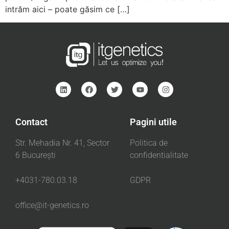
intrăm aici – poate găsim ce […]
Contact
Pagini utile
Str. Mehadia Nr. 41, Sector
Politica de
6 București
confidentialitate
+4031-780.03.18
GDPR
office@it-genetics.ro