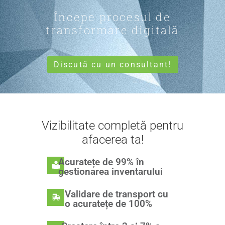
Începe procesul de
transformare digitală
Discută cu un consultant!
Vizibilitate completă pentru
afacerea ta!
Acuratețe de 99% în
gestionarea inventarului
Validare de transport cu
o acuratețe de 100%