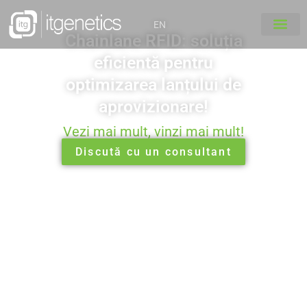
EN
Chainlane RFID: soluția
eficientă pentru
optimizarea lanțului de
aprovizionare!
Vezi mai mult, vinzi mai mult!
Discută cu un consultant