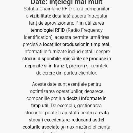
Date: înțelegi mai mult
Soluția Chainlane RFID oferă companiilor
o
vizibilitate detaliată
asupra întregului
lanț de aprovizionare. Prin utilizarea
tehnologiei RFID
(Radio Frequency
Identification), aceasta permite urmărirea
precisă a
locațiilor produselor în timp real.
Informațiile furnizate includ detalii despre
stocuri disponibile, mișcările de produse în
depozite și în tranzit
, precum și cerințele
de cerere din partea clienților.
Aceste date sunt esențiale pentru
optimizarea operațiunilor, deoarece
companiile pot lua
decizii informate în
timp util.
De exemplu, gestionarea
stocurilor poate fi ajustată pentru a
evita
stocuri excedentare, reducând astfel
costurile asociate
și maximizând eficiența