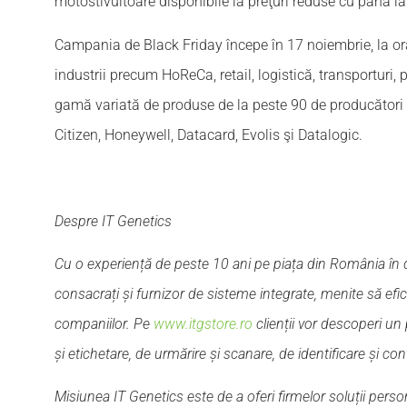
motostivuitoare disponibile la preţuri reduse cu până la
Campania de Black Friday începe în 17 noiembrie, la or
industrii precum HoReCa, retail, logistică, transporturi, p
gamă variată de produse de la peste 90 de producători r
Citizen, Honeywell, Datacard, Evolis şi Datalogic.
Despre IT Genetics
Cu o experiență de peste 10 ani pe piața din România în 
consacrați și furnizor de sisteme integrate, menite să efi
companiilor. Pe
www.itgstore.ro
clienții vor descoperi un 
și etichetare, de urmărire și scanare, de identificare și con
Misiunea IT Genetics este de a oferi firmelor soluții perso