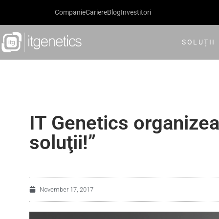
Companie
Cariere
Blog
Investitori
SOLUȚII
IT Genetics organize
soluţii!”
November 17, 2017