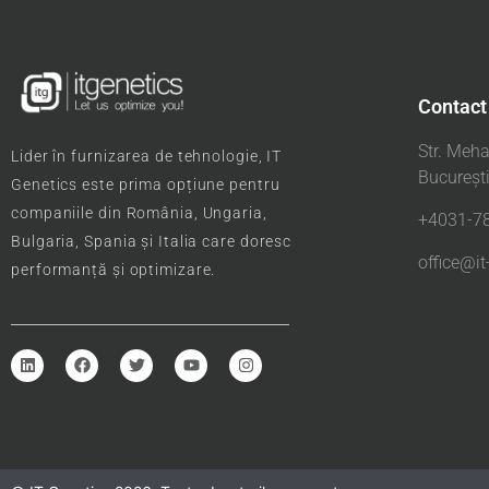
Contact
Str. Meha
Lider în furnizarea de tehnologie, IT
Bucureșt
Genetics este prima opțiune pentru
companiile din România, Ungaria,
+4031-78
Bulgaria, Spania și Italia care doresc
office@it
performanță și optimizare.