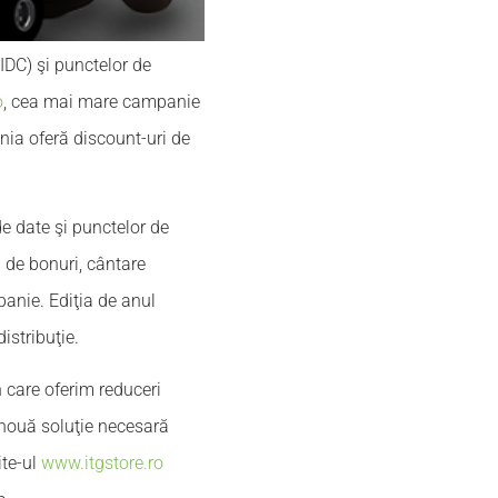
AIDC) şi punctelor de
o
, cea mai mare campanie
nia oferă discount-uri de
de date şi punctelor de
 de bonuri, cântare
panie. Ediţia de anul
distribuţie.
 care oferim reduceri
 nouă soluţie necesară
ite-ul
www.itgstore.ro