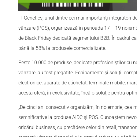
IT Genetics, unul dintre cei mai importanţi integratori d
vânzare (POS), organizează în perioada 17 – 19 noiem
de Black Friday dedicată segmentului B2B. În cadrul cam
până la 58% la produsele comercializate.
Peste 10.000 de produse, dedicate profesioniştilor cu ne
vânzare, au fost pregătite. Echipamente şi soluţii compl
electronice, aparate de etichetat, terminale mobile, ma
acesta oferă, în exclusivitate, încă o soluţie pentru optimi
„De cinci ani consecutiv organizăm, în noiembrie, cea 
semnificative la produse AIDC şi POS. Cunoaştem nevoil
oricărui business, cu precădere celor din retail, transpor