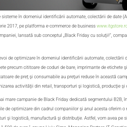
e sisteme în domeniul identificării automate, colectării de date (
brie 2017, pe platforma e-commerce de business
www.itgstore.r
paniei, lansată sub conceptul „Black Friday cu soluţii!”, compa
voi de optimizare în domeniul identificării automate, colectării 
ete precum cititoare de coduri de bare, imprimante de etichete şi
rcatoare de preţ şi consumabile au preţuri reduse în această cam
zarea activităţii din retail, transporturi şi logistică, producţie şi 
mai mare campanie de Black Friday dedicată segmentului B2B, în
e de optimizare din cadrul companiilor şi anul acesta oferim o
turi şi logistică, manufactură şi distribuţie. Astfel, vom avea pe s