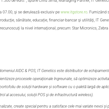
 1.500 de euro.”, spune Liviu Sima, Managing Partner, IT Genetic
a 07.00, şi se derulează exclusiv pe
www.itgstore.ro
. Furnizând s
roducţie, sănătate, educație, financiar-bancar şi utilităţi, IT Genet
ecunoscuţi la nivel internaţional, precum: Star Micronics, Zebra
domeniul AIDC & POS, IT Genetics este distribuitor de echipamente
cientizeze procesele operaționale îngreunate, să optimizeze activita
portofoliu de soluții hardware și software cu o paletă largă de aplicab
trol al accesului, soluții POS şi de infrastructură wireless).
nalizate, create special pentru a satisface cele mai variate nevoi ș