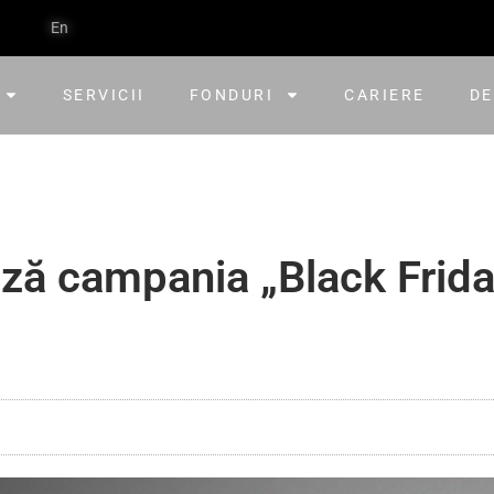
En
SERVICII
FONDURI
CARIERE
DE
ază campania „Black Frida