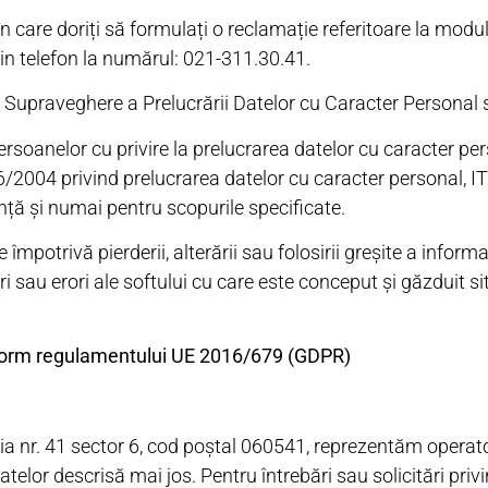
 care doriți să formulați o reclamație referitoare la modul
n telefon la numărul: 021-311.30.41.
de Supraveghere a Prelucrării Datelor cu Caracter Persona
soanelor cu privire la prelucrarea datelor cu caracter perso
6/2004 privind prelucrarea datelor cu caracter personal, IT
ță și numai pentru scopurile specificate.
potrivă pierderii, alterării sau folosirii greșite a informaț
ri sau erori ale softului cu care este conceput și găzduit s
onform regulamentului UE 2016/679 (GDPR)
a nr. 41 sector 6, cod poștal 060541, reprezentăm operat
elor descrisă mai jos. Pentru întrebări sau solicitări privi