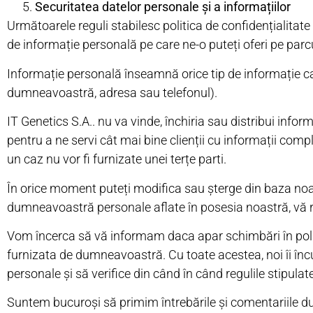
Securitatea datelor personale și a informațiilor
Următoarele reguli stabilesc politica de confidențialitate
de informație personală pe care ne-o puteți oferi pe parcurs
Informație personală înseamnă orice tip de informație 
dumneavoastră, adresa sau telefonul).
IT Genetics S.A.
. nu va vinde, închiria sau distribui info
pentru a ne servi cât mai bine clienții cu informații comple
un caz nu vor fi furnizate unei terțe parti.
În orice moment puteți modifica sau șterge din baza noastr
dumneavoastră personale aflate în posesia noastră, vă r
Vom încerca să vă informam daca apar schimbări în polit
furnizata de dumneavoastră. Cu toate acestea, noi îi încur
personale și să verifice din când în când regulile stipulat
Suntem bucuroși să primim întrebările și comentariile du