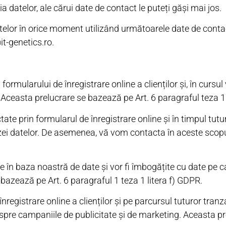
 datelor, ale cărui date de contact le puteți găși mai jos.
telor în orice moment utilizând următoarele date de conta
t-genetics.ro.
mularului de înregistrare online a clienților și, în cursul v
i. Aceasta prelucrare se bazează pe Art. 6 paragraful teza 1
te prin formularul de înregistrare online și în timpul tutu
nalizei datelor. De asemenea, vă vom contacta în aceste scop
te în baza noastră de date și vor fi îmbogățite cu date pe 
 bazează pe Art. 6 paragraful 1 teza 1 litera f) GDPR.
registrare online a clienților și pe parcursul tuturor tranz
despre campaniile de publicitate și de marketing. Aceasta p