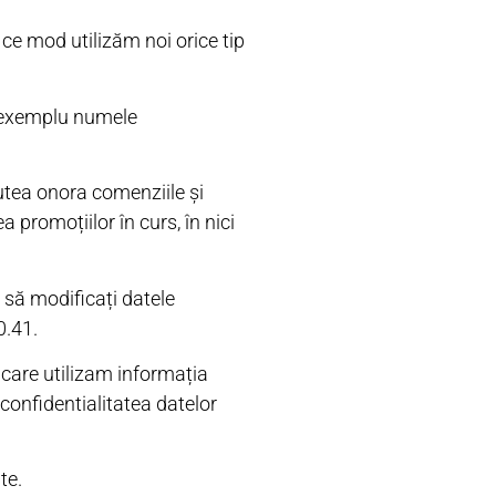
 ce mod utilizăm noi orice tip
e exemplu numele
putea onora comenziile și
a promoțiilor în curs, în nici
i să modificați datele
0.41.
care utilizam informația
 confidentialitatea datelor
te.