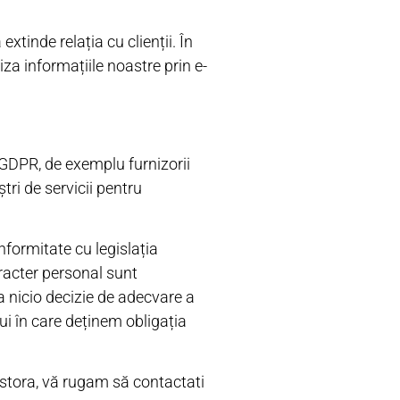
xtinde relația cu clienții. În
za informațiile noastre prin e-
8 GDPR, de exemplu furnizorii
ștri de servicii pentru
nformitate cu legislația
aracter personal sunt
ta nicio decizie de adecvare a
ui în care deținem obligația
estora, vă rugam să contactati