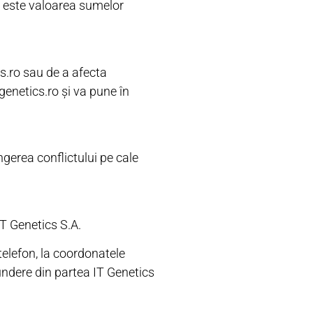
re este valoarea sumelor
cs.ro sau de a afecta
-genetics.ro și va pune în
ingerea conflictului pe cale
IT Genetics S.A.
telefon, la coordonatele
pundere din partea IT Genetics