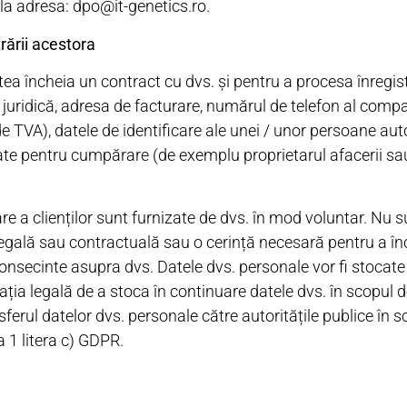
 la adresa: dpo@it-genetics.ro.
rării acestora
a încheia un contract cu dvs. și pentru a procesa înregist
juridică, adresa de facturare, numărul de telefon al compan
de TVA), datele de identificare ale unei / unor persoane auto
izate pentru cumpărare (de exemplu proprietarul afacerii 
re a clienților sunt furnizate de dvs. în mod voluntar. Nu su
legală sau contractuală sau o cerință necesară pentru a î
consecinte asupra dvs. Datele dvs. personale vor fi stocat
gația legală de a stoca în continuare datele dvs. în scopul d
ferul datelor dvs. personale către autoritățile publice în sco
a 1 litera c) GDPR.