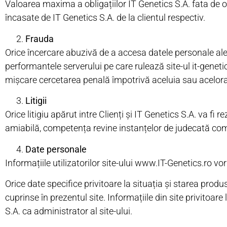
Valoarea maxima a obligațiilor IT Genetics S.A. fata de or
încasate de IT Genetics S.A. de la clientul respectiv.
Frauda
Orice încercare abuzivă de a accesa datele personale ale u
performantele serverului pe care rulează site-ul it-genetic
mișcare cercetarea penală împotrivă aceluia sau acelora 
Litigii
Orice litigiu apărut intre Clienți și IT Genetics S.A. va fi 
amiabilă, competența revine instanțelor de judecată c
Date personale
Informațiile utilizatorilor site-ului www.IT-Genetics.ro v
Orice date specifice privitoare la situația și starea prod
cuprinse în prezentul site. Informațiile din site privitoar
S.A. ca administrator al site-ului.