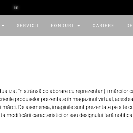
En
SERVICII
FONDURI
CARIERE
DE
ctualizat în strânsă colaborare cu reprezentanții mărcilor c
ierile produselor prezentate în magazinul virtual, acestea
ei mărci. De asemenea, imaginile sunt prezentate pe site cu
ita modificării caracteristicilor sau designului fară notifica