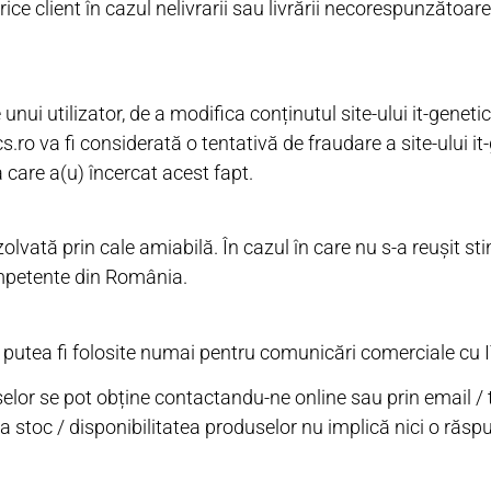
ice client în cazul nelivrarii sau livrării necorespunzătoa
nui utilizator, de a modifica conținutul site-ului it-geneti
s.ro va fi considerată o tentativă de fraudare a site-ului it
care a(u) încercat acest fapt.
rezolvată prin cale amiabilă. În cazul în care nu s-a reușit st
ompetente din România.
or putea fi folosite numai pentru comunicări comerciale cu 
uselor se pot obține contactandu-ne online sau prin email / 
e la stoc / disponibilitatea produselor nu implică nici o răs