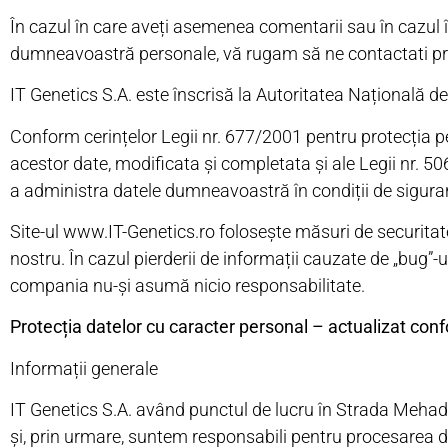
În cazul în care aveți asemenea comentarii sau în cazul în
dumneavoastră personale, vă rugam să ne contactati pri
IT Genetics S.A. este înscrisă la Autoritatea Națională 
Conform cerințelor Legii nr. 677/2001 pentru protecția per
acestor date, modificata și completata și ale Legii nr. 50
a administra datele dumneavoastră în condiții de siguran
Site-ul www.IT-Genetics.ro folosește măsuri de securitate îm
nostru. În cazul pierderii de informații cauzate de „bug”-u
compania nu-și asumă nicio responsabilitate.
Protecția datelor cu caracter personal – actualizat c
Informații generale
IT Genetics S.A.
având punctul de lucru în Strada Mehadi
și, prin urmare, suntem responsabili pentru procesarea dat