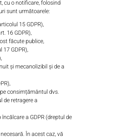
 cu o notificare, folosind
uri sunt următoarele:
articolul 15 GDPR),
art. 16 GDPR),
ost făcute publice,
lul 17 GDPR),
,
uit și mecanolizibil și de a
DPR),
ză pe consimțământul dvs.
l de retragere a
o încălcare a GDPR (dreptul de
i necesară. În acest caz, vă