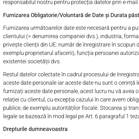
responsabilul nostru pentru protecția datelor prin e-mail
Furnizarea Obligatorie/Voluntară de Date și Durata păst
Furnizarea următoarelor date este necesară pentru a pute
clientului (= denumirea companiei dvs.), industria, forma 
privește clienții din UE: număr de înregistrare în scopuri 
exemplu proprietarul afacerii), funcția persoanei autor
existentei societății dvs.
Restul datelor colectate în cadrul procesului de înregistra
aceste date personale iar aceste date nu sunt o cerință 
furnizați aceste date personale, acest lucru nu vă avea 
relației cu clientul, cu excepția cazului în care avem obli
publice, de exemplu autorităților fiscale. Stocarea și trans
legale se bazează în mod legal pe Art. 6 paragraful 1 tez
Drepturile dumneavoastra