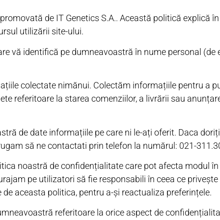
 promovată de IT Genetics S.A.. Această politică explică în
ul utilizării site-ului.
care vă identifică pe dumneavoastră în nume personal (d
rmațiile colectate nimănui. Colectăm informațiile pentru a 
te referitoare la starea comenziilor, a livrării sau anunțare
ă de date informațiile pe care ni le-ați oferit. Daca doriț
ugam să ne contactati prin telefon la numărul: 021-311.3
ica noastră de confidențialitate care pot afecta modul în 
ajam pe utilizatori să fie responsabili în ceea ce privește
e de aceasta politica, pentru a-și reactualiza preferințele.
mneavoastră referitoare la orice aspect de confidențialita