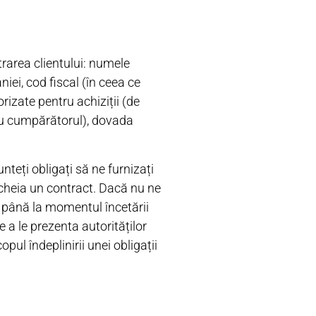
rarea clientului: numele
iei, cod fiscal (în ceea ce
rizate pentru achiziții (de
sau cumpărătorul), dovada
nteți obligați să ne furnizați
ncheia un contract. Dacă nu ne
e până la momentul încetării
e a le prezenta autorităților
pul îndeplinirii unei obligații