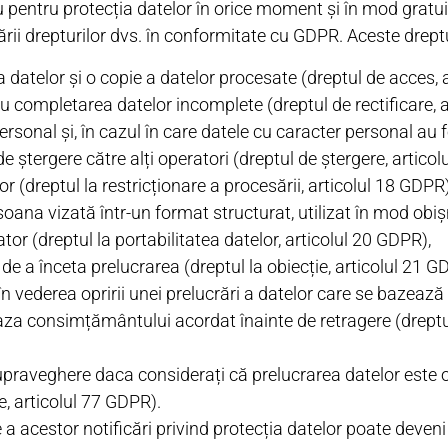
pentru protecția datelor în orice moment și în mod gratuit,
rii drepturilor dvs. în conformitate cu GDPR. Aceste drept
ea datelor și o copie a datelor procesate (dreptul de acces, 
sau completarea datelor incomplete (dreptul de rectificare, 
ersonal și, în cazul în care datele cu caracter personal au f
de ștergere către alți operatori (dreptul de ștergere, artico
or (dreptul la restricționare a procesării, articolul 18 GDPR)
soana vizată într-un format structurat, utilizat în mod obișn
tor (dreptul la portabilitatea datelor, articolul 20 GDPR),
 de a înceta prelucrarea (dreptul la obiecție, articolul 21 G
n vederea opririi unei prelucrări a datelor care se bazea
baza consimțământului acordat înainte de retragere (dreptu
upraveghere daca considerați că prelucrarea datelor este 
, articolul 77 GDPR).
re a acestor notificări privind protecția datelor poate deven