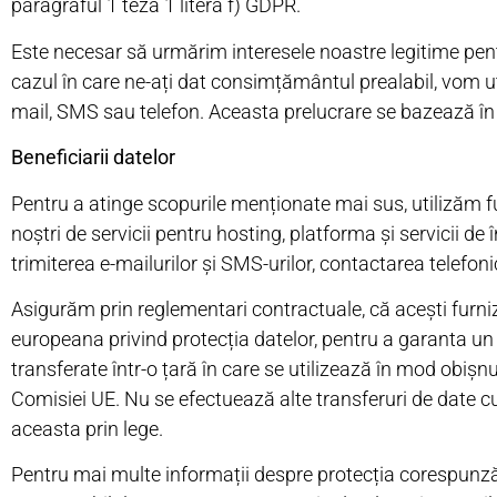
paragraful 1 teza 1 litera f) GDPR.
Este necesar să urmărim interesele noastre legitime pentru 
cazul în care ne-ați dat consimțământul prealabil, vom ut
mail, SMS sau telefon. Aceasta prelucrare se bazează în 
Beneficiarii datelor
Pentru a atinge scopurile menționate mai sus, utilizăm fu
noștri de servicii pentru hosting, platforma și servicii de în
trimiterea e-mailurilor și SMS-urilor, contactarea telefo
Asigurăm prin reglementari contractuale, că acești furniz
europeana privind protecția datelor, pentru a garanta un n
transferate într-o țară în care se utilizează în mod obișnu
Comisiei UE. Nu se efectuează alte transferuri de date cu 
aceasta prin lege.
Pentru mai multe informații despre protecția corespunzăt