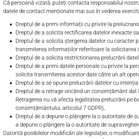
Că persoană vizată, puteți contacta responsabilul nostru 
datele de contact menționate mai sus în vederea exercită
Dreptul de a primi informații cu privire la prelucrar
Dreptul de a solicita rectificarea datelor inexacte 
Dreptul de a solicita ștergerea datelor cu caracter p
transmiterea informațiilor referitoare la solicitarea 
Dreptul de a solicita restrictionarea prelucrării datel
Dreptul de a primi datele personale cu privire la per
solicita transmiterea acestor date către un alt opera
Dreptul de a se opune prelucrării datelor cu intenția
Dreptul de a retrage oricând un consimțământ dat î
Retragerea nu vă afecta legalitatea prelucrării pe 
consimțământului, articolul 7 GDPR),
Dreptul de a depune o plângere la o autoritate de s
a depune o plângere la o autoritate de supraveghere
Datorită posibilelor modificări ale legislației, o modifica