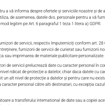
a vă informa despre ofertele și serviciile noastre și de a e
iliza, de asemenea, datele dvs. personale pentru a vă furni
mod legitim pe Art. 6 paragraful 1 teza 1 litera a) GDPR.
rnizori de servicii, respectiv împuterniciți conform art. 2
treținere, furnizorii de servicii de curierat sau furnizorii no
nica sau imprimarea de materiale publicitare personalizate.
ori de servicii prelucrează date cu caracter personal în co
ivel ridicat de protecție a datelor, chiar daca datele cu c
it un alt nivel de protecție a datelor și pentru care nu exis
caracter personal către alti destinatari, cu excepția cazul
oare a transferului international de date sau a copiei ac