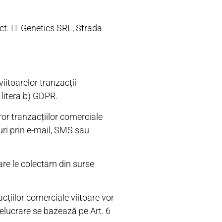
ct: IT Genetics SRL, Strada
iitoarelor tranzacții
 litera b) GDPR.
ror tranzacțiilor comerciale
uri prin e-mail, SMS sau
care le colectam din surse
acțiilor comerciale viitoare vor
relucrare se bazează pe Art. 6