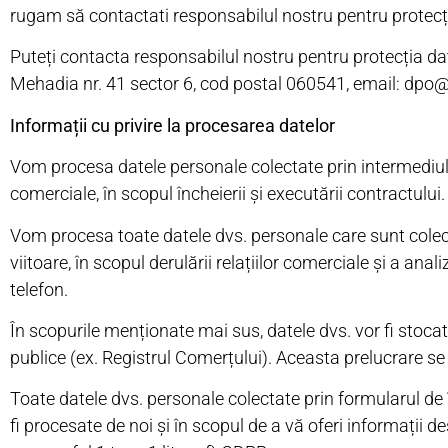
rugam să contactati responsabilul nostru pentru protecția
Puteți contacta responsabilul nostru pentru protecția da
Mehadia nr. 41 sector 6, cod postal 060541, email: dpo@i
Informații cu privire la procesarea datelor
Vom procesa datele personale colectate prin intermediul for
comerciale, în scopul încheierii și executării contractulu
Vom procesa toate datele dvs. personale care sunt colecta
viitoare, în scopul derulării relațiilor comerciale și a a
telefon.
În scopurile menționate mai sus, datele dvs. vor fi stoca
publice (ex. Registrul Comerțului). Aceasta prelucrare se
Toate datele dvs. personale colectate prin formularul de în
fi procesate de noi și în scopul de a vă oferi informații 