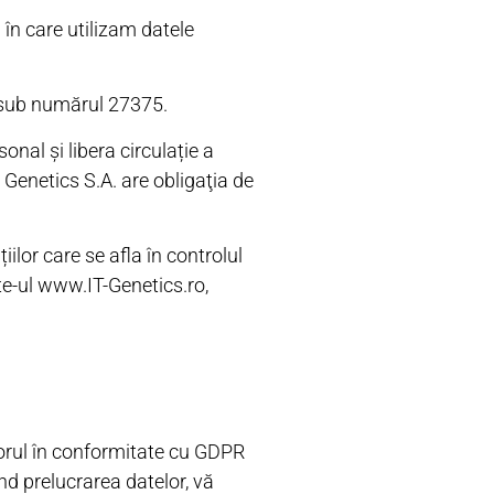
 în care utilizam datele
l sub numărul 27375.
nal și libera circulație a
 Genetics S.A. are obligaţia de
iilor care se afla în controlul
ite-ul www.IT-Genetics.ro,
orul în conformitate cu GDPR
nd prelucrarea datelor, vă